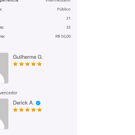
periência:
Intermediário
e:
Público
31
s:
33
mo:
R$ 50,00
Guilherme G.
 vencedor
Derick A.