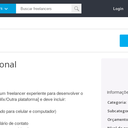
Login
rs
ional
Informaçõe
e um freelancer experiente para desenvolver o
ix/Outra plataforma] e deve incluir:
Categoria:
do para celular e computador)
Subcategor
)
Orçamento
lário de contato