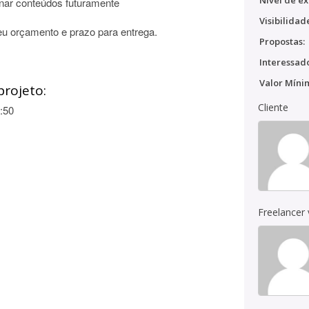
Nível de ex
onar conteúdos futuramente
Visibilidad
 seu orçamento e prazo para entrega.
Propostas:
Interessado
Valor Míni
projeto:
Cliente
:50
Freelancer