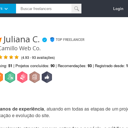
Login
rs
Juliana C.
TOP FREELANCER
Camillo Web Co.
(4.93 - 93 avaliações)
king:
51
| Projetos concluídos:
90
| Recomendações:
93
| Registrado desde:
1
anos de experiência
, atuando em todas as etapas de um pro
cação e evolução do site.