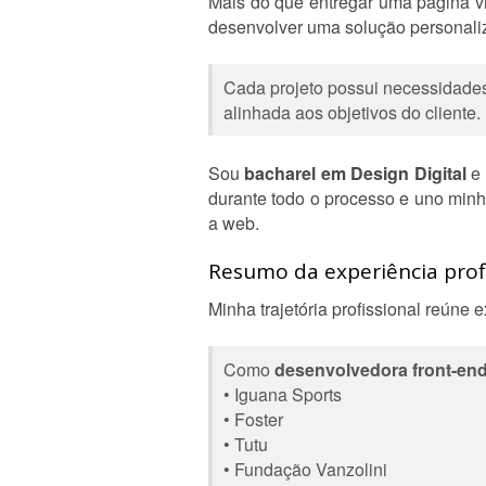
Mais do que entregar uma página v
desenvolver uma solução personaliz
Cada projeto possui necessidades 
alinhada aos objetivos do cliente.
Sou
bacharel em Design Digital
e 
durante todo o processo e uno min
a web.
Resumo da experiência profi
Minha trajetória profissional reúne 
Como
desenvolvedora front-end
• Iguana Sports
• Foster
• Tutu
• Fundação Vanzolini