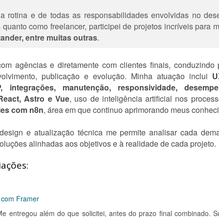
da rotina e de todas as responsabilidades envolvidas no des
 quanto como freelancer, participei de projetos incríveis par
ander, entre muitas outras
.
com agências e diretamente com clientes finais, conduzindo
volvimento, publicação e evolução. Minha atuação inclui
U
P, integrações, manutenção, responsividade, desem
React, Astro e Vue
, uso de inteligência artificial nos proc
les com n8n
, área em que continuo aprimorando meus conhec
design e atualização técnica me permite analisar cada dema
luções alinhadas aos objetivos e à realidade de cada projeto.
iações:
s com Framer
Me entregou além do que solicitei, antes do prazo final combinado. S