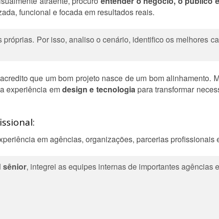
isualmente atraente, procuro
entender o negócio, o público e
ada, funcional e focada em resultados reais.
próprias. Por isso, analiso o cenário, identifico os melhores
acredito que um bom projeto nasce de um bom alinhamento.
ha experiência em
design e tecnologia
para transformar neces
ssional:
experiência em agências, organizações, parcerias profissionais e
 sênior
, integrei as equipes internas de importantes agências 