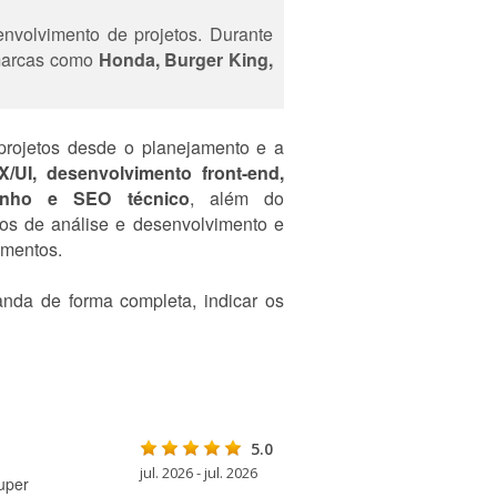
envolvimento de projetos. Durante
a marcas como
Honda, Burger King,
 projetos desde o planejamento e a
X/UI, desenvolvimento front-end,
penho e SEO técnico
, além do
essos de análise e desenvolvimento e
imentos.
nda de forma completa, indicar os
5.0
jul. 2026 - jul. 2026
uper