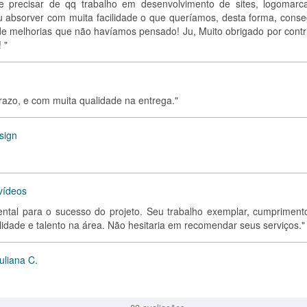
precisar de qq trabalho em desenvolvimento de sites, logomarc
iu absorver com muita facilidade o que queríamos, desta forma, conse
de melhorias que não havíamos pensado! Ju, Muito obrigado por contri
 "
prazo, e com muita qualidade na entrega."
sign
 vídeos
ental para o sucesso do projeto. Seu trabalho exemplar, cumpriment
idade e talento na área. Não hesitaria em recomendar seus serviços."
uliana C.