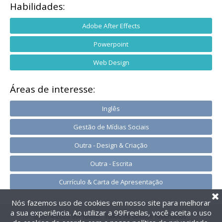
Habilidades:
Adobe After Effects
Powerpoint
Web Design
Áreas de interesse:
Inglês
Gestão de Mídias Sociais
Outra - Design & Criação
Outra - Escrita
Currículo & Carta de Apresentação
Nós fazemos uso de cookies em nosso site para melhorar
a sua experiência. Ao utilizar a 99Freelas, você aceita o uso
@2014-2026 99Freelas. Todos os direitos reservados.