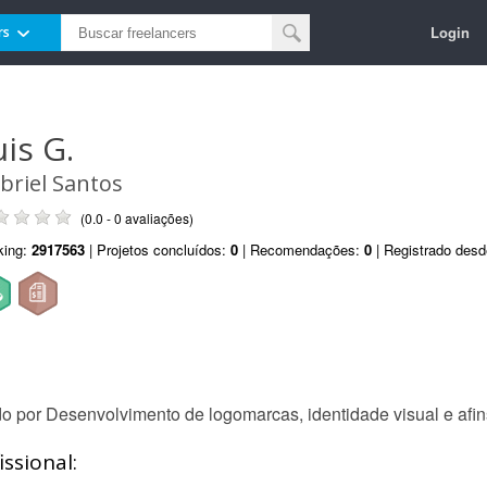
Login
rs
uis G.
briel Santos
(0.0 - 0 avaliações)
king:
2917563
| Projetos concluídos:
0
| Recomendações:
0
| Registrado des
 por Desenvolvimento de logomarcas, identidade visual e afin
ssional: