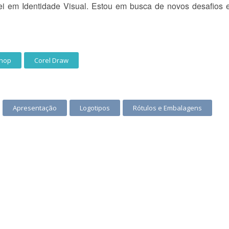
ei em Identidade Visual. Estou em busca de novos desafios e
hop
Corel Draw
Apresentação
Logotipos
Rótulos e Embalagens