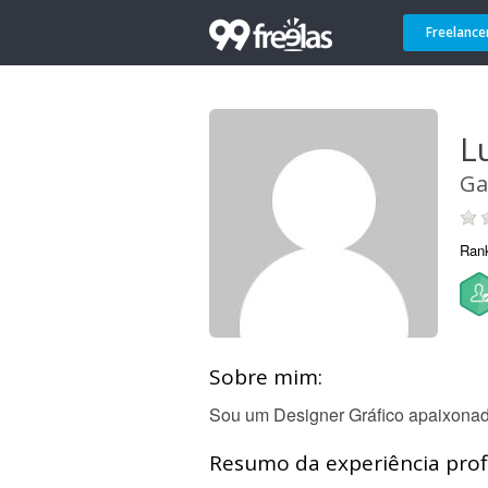
Freelance
L
Ga
Ran
Sobre mim:
Sou um Designer Gráfico apaixonado
Resumo da experiência profi