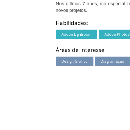
Nos últimos 7 anos, me especializ
novos projetos.
Habilidades:
Adobe Lightroom
Adobe Photos
Áreas de interesse:
Design Gráfico
Diagramação