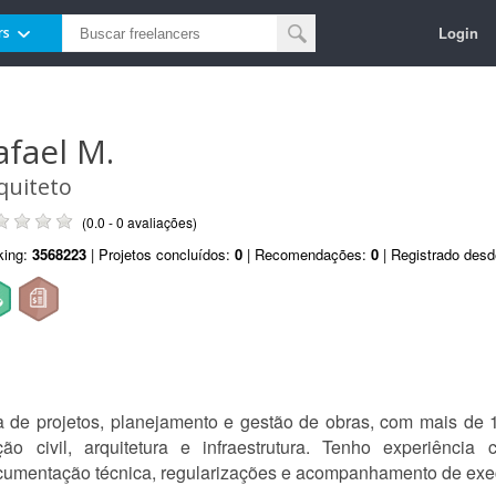
Login
rs
afael M.
quiteto
(0.0 - 0 avaliações)
king:
3568223
| Projetos concluídos:
0
| Recomendações:
0
| Registrado des
rea de projetos, planejamento e gestão de obras, com mais de
ão civil, arquitetura e infraestrutura. Tenho experiência
ocumentação técnica, regularizações e acompanhamento de ex