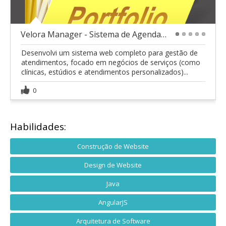
Velora Manager - Sistema de Agendamento
1
2
3
4
5
Desenvolvi um sistema web completo para gestão de
atendimentos, focado em negócios de serviços (como
clínicas, estúdios e atendimentos personalizados)...
0
Habilidades:
Construção de Website
Design de Website
Java
AngularJS
Arquitetura de Software