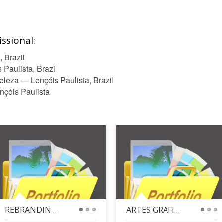
ssional:
 Brazil
Paulista, Brazil
leza — Lençóis Paulista, Brazil
nçóis Paulista
REBRANDING CANAL NO YOUTUBE
ARTES GRAFICAS PARA CLIENTE DE LANCHONETE
1
2
3
1
2
3