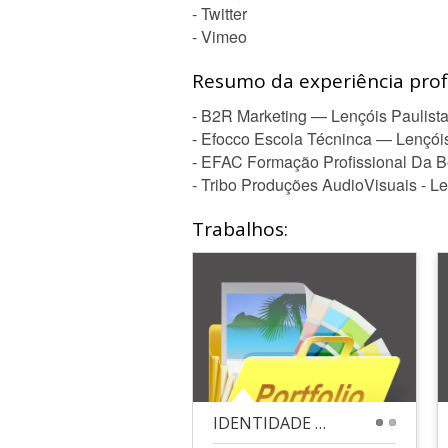
- Twitter
- Vimeo
Resumo da experiência profi
- B2R Marketing — Lençóis Paulista,
- Efocco Escola Técninca — Lençóis 
- EFAC Formação Profissional Da Be
- Tribo Produções AudioVisuais - Le
Trabalhos:
IDENTIDADE VISUAL - CLIENTE VITORIA GALLI NUTRI
1
2