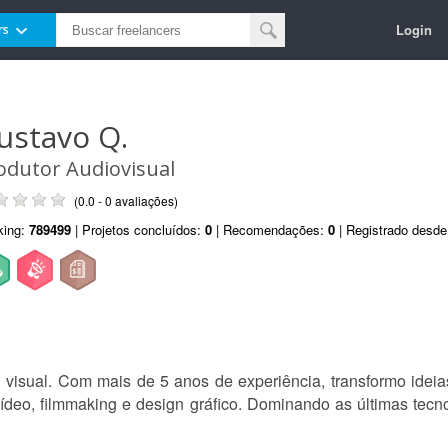
Login
rs
ustavo Q.
odutor Audiovisual
(0.0 - 0 avaliações)
king:
789499
| Projetos concluídos:
0
| Recomendações:
0
| Registrado desd
 visual. Com mais de 5 anos de experiência, transformo ideia
deo, filmmaking e design gráfico. Dominando as últimas tecnol