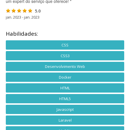
um expert do serviço que oferece! "
5.0
jan. 2023 - jan. 2023
Habilidades:
CSS
CSS3
Desenvolvimento Web
Docker
HTML
HTML5
Javascript
Laravel