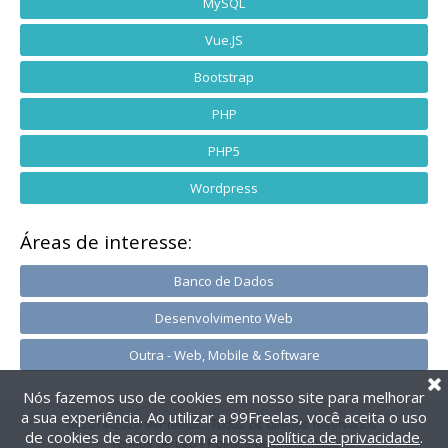
MySQL
Vue.JS
Bootstrap
PHP
PHP5
Wordpress
Áreas de interesse:
Banco de Dados
Desenvolvimento Web
Outra - Web, Mobile & Software
Nós fazemos uso de cookies em nosso site para melhorar
a sua experiência. Ao utilizar a 99Freelas, você aceita o uso
@2014-2026 99Freelas. Todos os direitos reservados.
de cookies de acordo com a nossa
política de privacidade
.
Termos de uso
|
Política de privacidade