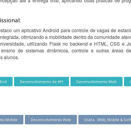
cepção até a entrega final, aplicando boas práticas de pr
ssional:
destaco um aplicativo Android para controle de vagas de esta
a integrada, otimizando a mobilidade dentro da comunidade ate
niversidade, utilizando Flask no backend e HTML, CSS e Jav
o ensino de sistemas dinâmicos, controle e outras áreas 
os alunos.
-End
Desenvolvimento de API
Desenvolvimento Web
to Mobile
Desenvolvimento Web
Outra - Web, Mobile & Sof