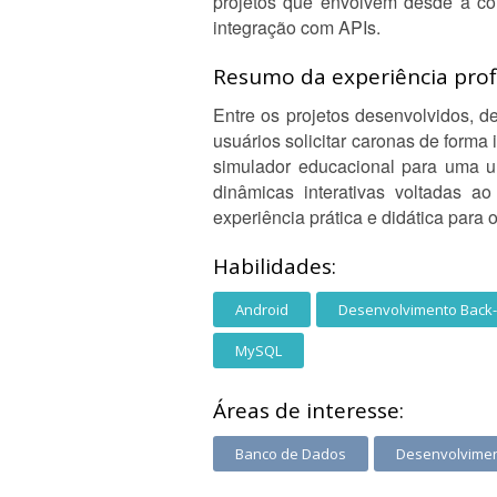
projetos que envolvem desde a con
integração com APIs.
Resumo da experiência profi
Entre os projetos desenvolvidos, 
usuários solicitar caronas de form
simulador educacional para uma u
dinâmicas interativas voltadas a
experiência prática e didática para 
Habilidades:
Android
Desenvolvimento Back
MySQL
Áreas de interesse:
Banco de Dados
Desenvolvimen