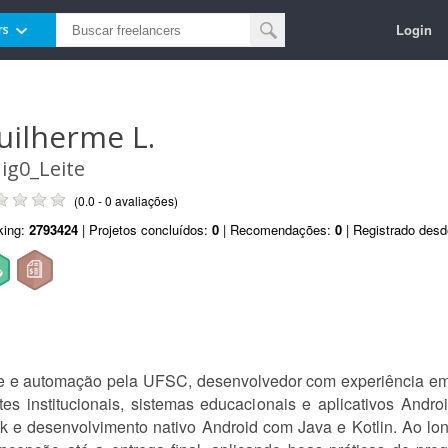
Login
rs
uilherme L.
ig0_Leite
(0.0 - 0 avaliações)
king:
2793424
| Projetos concluídos:
0
| Recomendações:
0
| Registrado des
e e automação pela UFSC, desenvolvedor com experiência em 
es institucionais, sistemas educacionais e aplicativos Andr
e desenvolvimento nativo Android com Java e Kotlin. Ao longo