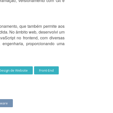
ogramação, versionamento com Git e
cionamento, que também permite aos
ndida. No âmbito web, desenvolvi um
aScript no frontend, com diversas
da engenharia, proporcionando uma
Design de Website
Front-End
tware