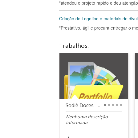
"atendeu o projeto rapido e deu atenção
Criação de Logotipo e materiais de divu
"Prestativo, ágil e procura entregar o me
Trabalhos:
Sodiê Doces - Maker.ag
1
2
3
4
5
Nenhuma descrição
informada