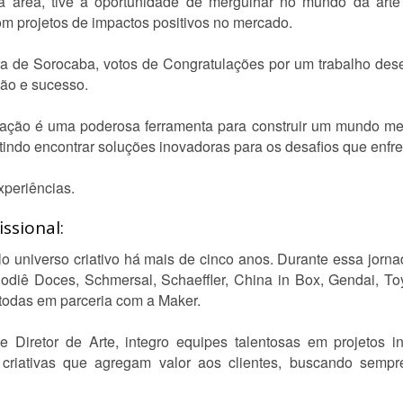
 área, tive a oportunidade de mergulhar no mundo da arte
m projetos de impactos positivos no mercado.
ra de Sorocaba, votos de Congratulações por um trabalho des
ção e sucesso.
ação é uma poderosa ferramenta para construir um mundo melh
tindo encontrar soluções inovadoras para os desafios que enfr
periências.
ssional:
o universo criativo há mais de cinco anos. Durante essa jornad
iê Doces, Schmersal, Schaeffler, China in Box, Gendai, To
, todas em parceria com a Maker.
 Diretor de Arte, integro equipes talentosas em projetos i
riativas que agregam valor aos clientes, buscando sempre