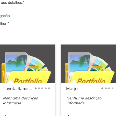
 aos detalhes."
lgação
lhor!"
Toyota Ramires
Marjo
1
2
3
4
5
1
2
3
4
Nenhuma descrição
Nenhuma descrição
informada
informada