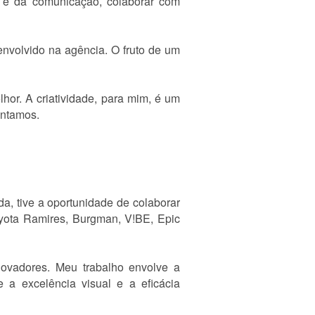
 e da comunicação, colaborar com
envolvido na agência. O fruto de um
or. A criatividade, para mim, é um
entamos.
a, tive a oportunidade de colaborar
yota Ramires, Burgman, V!BE, Epic
novadores. Meu trabalho envolve a
 a excelência visual e a eficácia