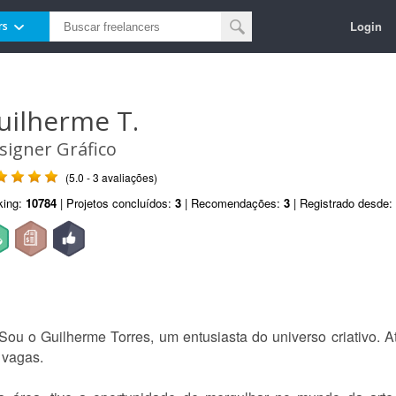
Login
rs
uilherme T.
signer Gráfico
(5.0 - 3 avaliações)
king:
10784
| Projetos concluídos:
3
| Recomendações:
3
| Registrado desde:
 Sou o Guilherme Torres, um entusiasta do universo criativo. A
 vagas.