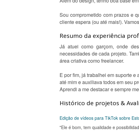
Além do design, tenho boa base em r
Sou comprometido com prazos e qu
cliente espera (ou até mais!). Vamos
Resumo da experiência profi
Já atuei como garçom, onde dese
necessidades de cada projeto. Tamb
área criativa como freelancer.
E por fim, já trabalhei em suporte 
até mim e auxiliava todos em seu pr
Aprendi a me destacar e sempre me
Histórico de projetos & Aval
Edição de vídeos para TikTok sobre Est
"Ele é bom, tem qualidade e possibilida