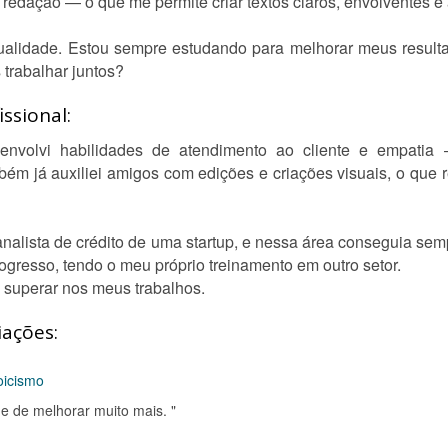
edação — o que me permite criar textos claros, envolventes e 
alidade. Estou sempre estudando para melhorar meus resulta
 trabalhar juntos?
ssional:
nvolvi habilidades de atendimento ao cliente e empatia
ém já auxiliei amigos com edições e criações visuais, o que 
e analista de crédito de uma startup, e nessa área conseguia s
ogresso, tendo o meu próprio treinamento em outro setor.
 superar nos meus trabalhos.
iações:
oicismo
de de melhorar muito mais. "