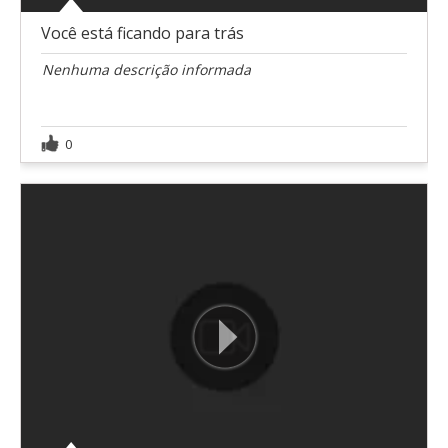
Você está ficando para trás
Nenhuma descrição informada
0