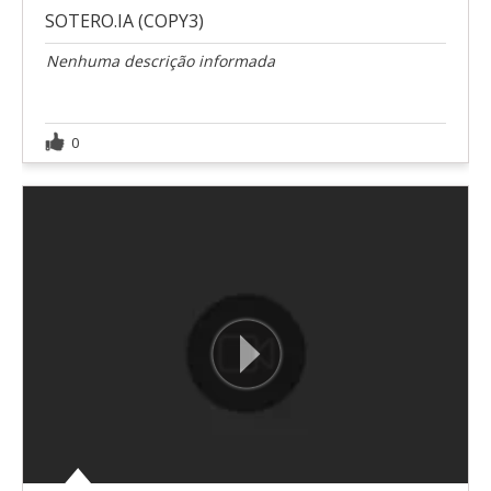
SOTERO.IA (COPY3)
Nenhuma descrição informada
0