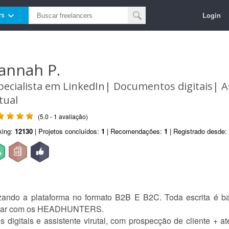
Login
rs
annah P.
pecialista em LinkedIn| Documentos digitais| A
rtual
(5.0 - 1 avaliação)
king:
12130
| Projetos concluídos:
1
| Recomendações:
1
| Registrado desde:
lizando a plataforma no formato B2B E B2C. Toda escrita é 
ectar com os HEADHUNTERS.
digitais e assistente virutal, com prospecção de cliente + a