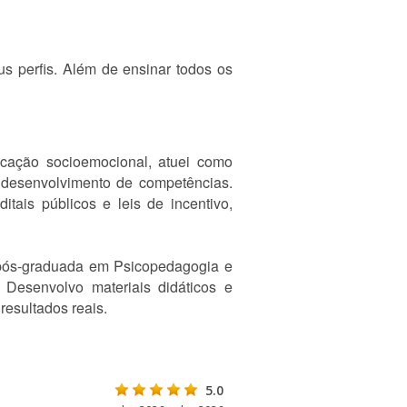
us perfis. Além de ensinar todos os
cação socioemocional, atuei como
e desenvolvimento de competências.
ais públicos e leis de incentivo,
 pós-graduada em Psicopedagogia e
Desenvolvo materiais didáticos e
esultados reais.
5.0