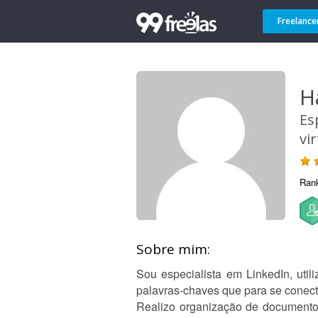
Freelance
H
Es
vi
Ran
Sobre mim:
Sou especialista em LinkedIn, uti
palavras-chaves que para se con
Realizo organização de documentos 