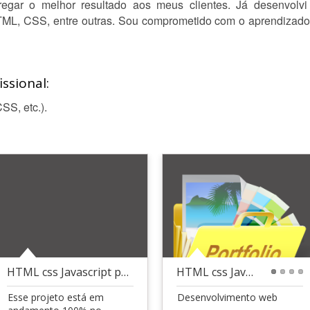
egar o melhor resultado aos meus clientes. Já desenvolvi 
TML, CSS, entre outras. Sou comprometido com o aprendizad
ssional:
SS, etc.).
HTML css Javascript python
HTML css Javascript
1
2
3
4
Esse projeto está em
Desenvolvimento web