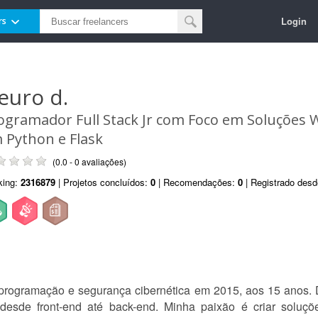
Login
rs
euro d.
ogramador Full Stack Jr com Foco em Soluções W
 Python e Flask
(0.0 - 0 avaliações)
king:
2316879
| Projetos concluídos:
0
| Recomendações:
0
| Registrado des
programação e segurança cibernética em 2015, aos 15 anos.
esde front-end até back-end. Minha paixão é criar soluçõ