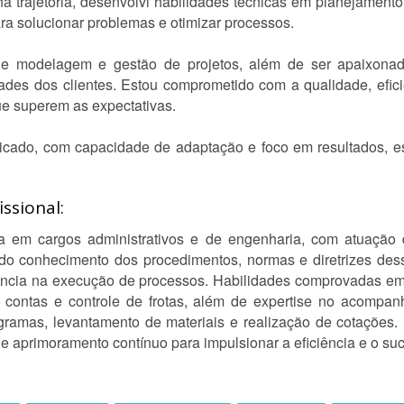
ha trajetória, desenvolvi habilidades técnicas em planejament
ara solucionar problemas e otimizar processos.
de modelagem e gestão de projetos, além de ser apaixona
ades dos clientes. Estou comprometido com a qualidade, efic
e superem as expectativas.
icado, com capacidade de adaptação e foco em resultados, est
ssional:
cia em cargos administrativos e de engenharia, com atuação
 conhecimento dos procedimentos, normas e diretrizes dess
ência na execução de processos. Habilidades comprovadas em 
 contas e controle de frotas, além de expertise no acompanh
ramas, levantamento de materiais e realização de cotações. Per
e aprimoramento contínuo para impulsionar a eficiência e o su