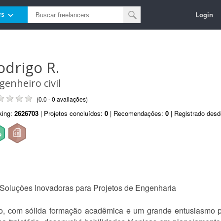
Login
rs
odrigo R.
genheiro civil
(0.0 - 0 avaliações)
king:
2626703
| Projetos concluídos:
0
| Recomendações:
0
| Registrado des
Soluções Inovadoras para Projetos de Engenharia
do, com sólida formação acadêmica e um grande entusiasmo 