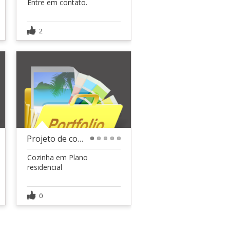
Entre em contato.
2
Projeto de corte
1
2
3
4
5
Cozinha em Plano
residencial
0