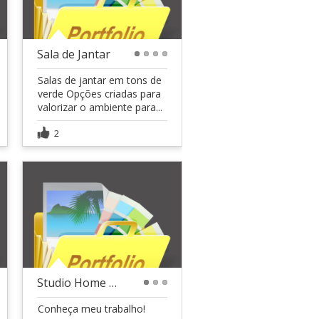
Sala de Jantar
1
2
3
4
Salas de jantar em tons de
verde Opções criadas para
valorizar o ambiente para...
2
Studio Home interiores - Detalhamento de interiore
1
2
3
Conheça meu trabalho!