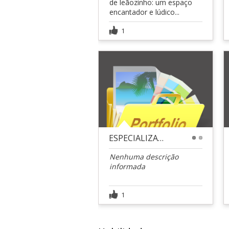
de leãozinho: um espaço
encantador e lúdico...
1
ESPECIALIZAÇÕES E CURSOS
1
2
Nenhuma descrição
informada
1