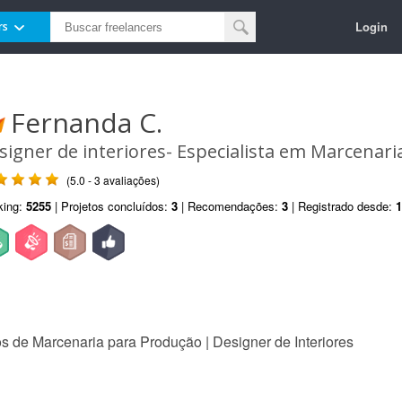
Login
rs
Fernanda C.
signer de interiores- Especialista em Marcenari
(5.0 - 3 avaliações)
king:
5255
| Projetos concluídos:
3
| Recomendações:
3
| Registrado desde:
1
os de Marcenaria para Produção | Designer de Interiores