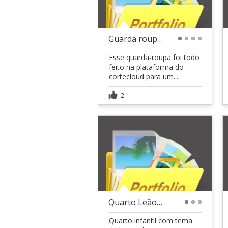
Guarda roupa planejado em Cortecloud
1
2
3
4
Esse quarda-roupa foi todo
feito na plataforma do
cortecloud para um...
2
Quarto Leãozinho
1
2
3
Quarto infantil com tema