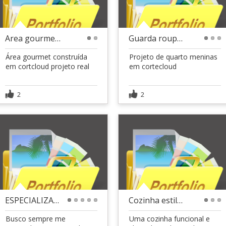
Area gourmet Projeto em Cortcloud
Guarda roupas meninas
1
2
1
2
3
Área gourmet construída
Projeto de quarto meninas
em cortcloud projeto real
em cortecloud
2
2
ESPECIALIZAÇÕES E CURSOS
Cozinha estilo industrial
1
2
3
4
5
1
2
3
Busco sempre me
Uma cozinha funcional e