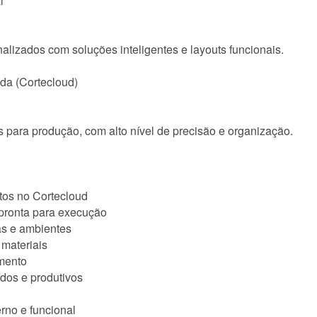
l
lizados com soluções inteligentes e layouts funcionais.
da (Cortecloud)
 para produção, com alto nível de precisão e organização.
tos no Cortecloud
pronta para execução
as e ambientes
 materiais
mento
ados e produtivos
no e funcional