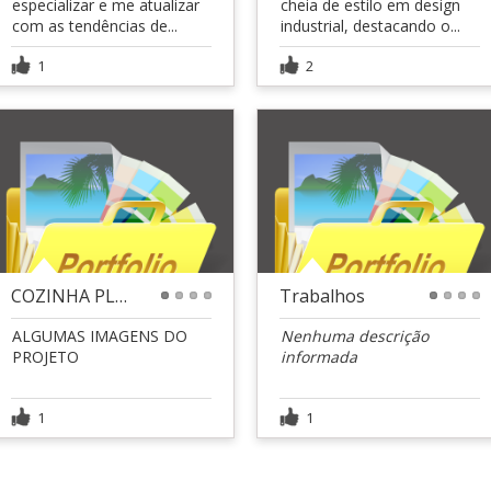
especializar e me atualizar
cheia de estilo em design
com as tendências de...
industrial, destacando o...
1
2
COZINHA PLANEJADA
Trabalhos
1
2
3
4
1
2
3
4
ALGUMAS IMAGENS DO
Nenhuma descrição
PROJETO
informada
1
1