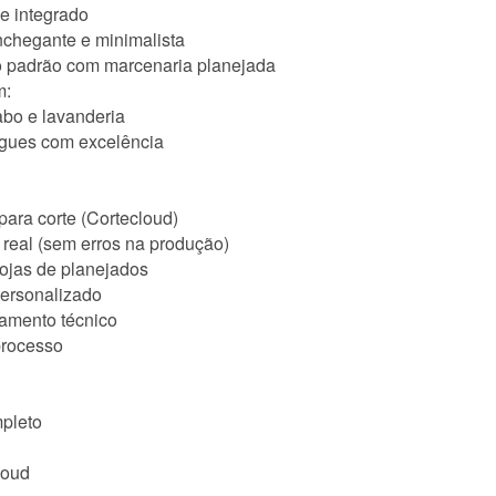
 e integrado
nchegante e minimalista
to padrão com marcenaria planejada
m:
abo e lavanderia
regues com excelência
para corte (Cortecloud)
real (sem erros na produção)
ojas de planejados
personalizado
hamento técnico
processo
mpleto
loud