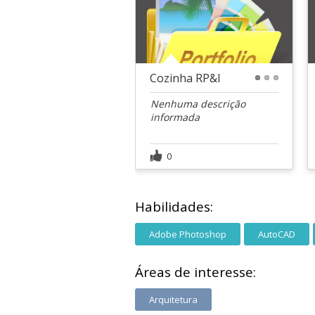
Cozinha RP&I
1
2
3
Nenhuma descrição
informada
0
Habilidades:
Adobe Photoshop
AutoCAD
Áreas de interesse:
Arquitetura