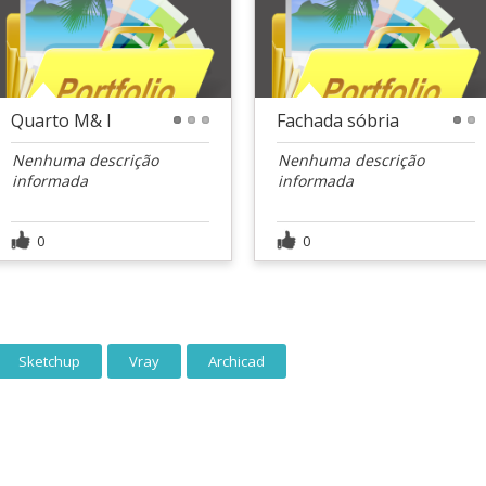
Quarto M& I
Fachada sóbria
1
2
3
1
2
Nenhuma descrição
Nenhuma descrição
informada
informada
0
0
Sketchup
Vray
Archicad