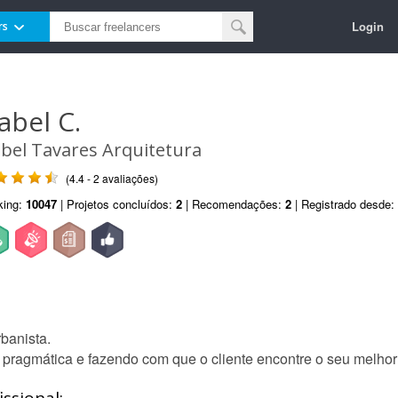
Login
rs
abel C.
abel Tavares Arquitetura
(4.4 - 2 avaliações)
king:
10047
| Projetos concluídos:
2
| Recomendações:
2
| Registrado desde:
banista.
, pragmática e fazendo com que o cliente encontre o seu melhor