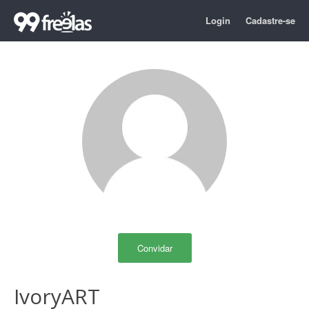
Login
Cadastre-se
Convidar
IvoryART