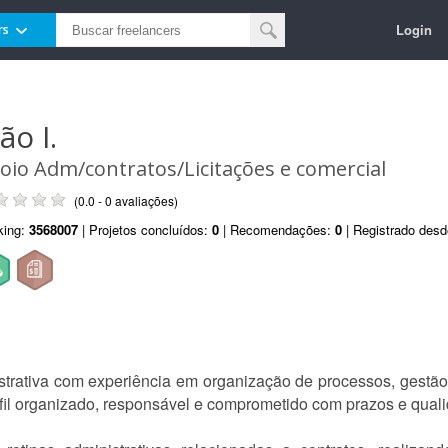
Login
rs
ão I.
oio Adm/contratos/Licitações e comercial
(0.0 - 0 avaliações)
king:
3568007
| Projetos concluídos:
0
| Recomendações:
0
| Registrado des
istrativa com experiência em organização de processos, ges
rfil organizado, responsável e comprometido com prazos e qual