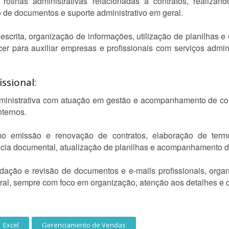
rotinas administrativas relacionadas a contratos, realiz
 de documentos e suporte administrativo em geral.
crita, organização de informações, utilização de planilhas e 
er para auxiliar empresas e profissionais com serviços admin
ssional:
dministrativa com atuação em gestão e acompanhamento de con
nternos.
mo emissão e renovação de contratos, elaboração de termos
ncia documental, atualização de planilhas e acompanhamento d
ção e revisão de documentos e e-mails profissionais, organ
eral, sempre com foco em organização, atenção aos detalhes e
Excel
Gerenciamento de Vendas