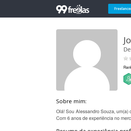
Freelance
J
De
Ran
Sobre mim:
Olá! Sou Alessandro Souza, um(a) d
Com 6 anos de experiência no merca