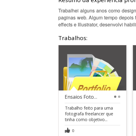
Resumo da experiência profi
Trabalhei alguns anos como designe
paginas web. Algum tempo depois f
effects e Illustrator, desenvolvi h
Trabalhos:
Ensaios Fotográficos (Artes para promoção)
1
2
Trabalho feito para uma
fotografa freelancer que
tinha como objetivo...
0