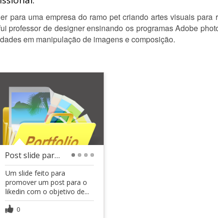
ssional:
r para uma empresa do ramo pet criando artes visuais para r
ui professor de designer ensinando os programas Adobe phot
abilidades em manipulação de imagens e composição.
Post slide para Likedin
1
2
3
4
Um slide feito para
promover um post para o
likedin com o objetivo de...
0