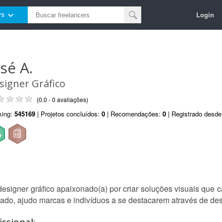
Login
rs
osé A.
signer Gráfico
(0.0 - 0 avaliações)
king:
545169
| Projetos concluídos:
0
| Recomendações:
0
| Registrado desd
esigner gráfico apaixonado(a) por criar soluções visuais que c
do, ajudo marcas e indivíduos a se destacarem através de des