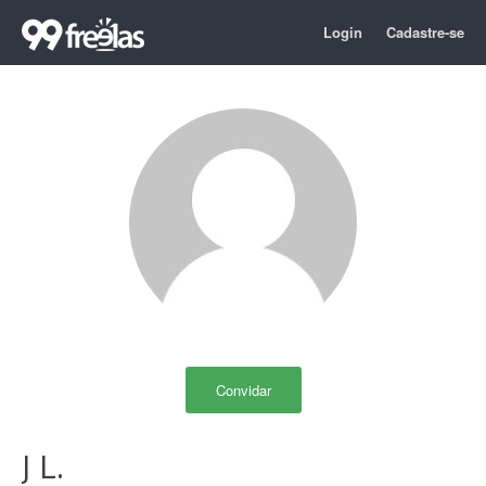
Login
Cadastre-se
Convidar
J L.