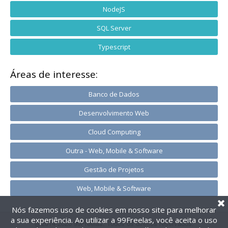
NodeJS
SQL Server
Typescript
Áreas de interesse:
Banco de Dados
Desenvolvimento Web
Cloud Computing
Outra - Web, Mobile & Software
Gestão de Projetos
Web, Mobile & Software
Nós fazemos uso de cookies em nosso site para melhorar
a sua experiência. Ao utilizar a 99Freelas, você aceita o uso
@2014-2026 99Freelas. Todos os direitos reservados.