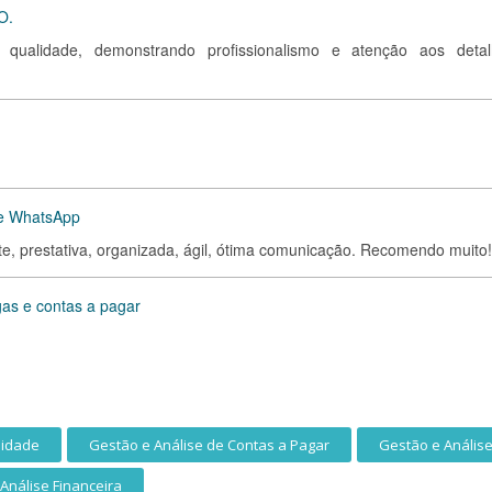
O.
 qualidade, demonstrando profissionalismo e atenção aos detal
de WhatsApp
te, prestativa, organizada, ágil, ótima comunicação. Recomendo muito!
gas e contas a pagar
lidade
Gestão e Análise de Contas a Pagar
Gestão e Anális
Análise Financeira