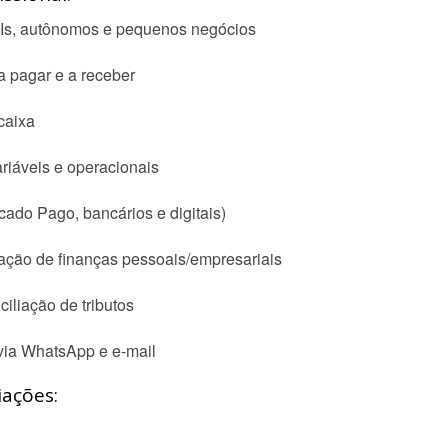
EIs, autônomos e pequenos negócios
a pagar e a receber
caixa
ariáveis e operacionais
ado Pago, bancários e digitais)
ação de finanças pessoais/empresariais
iliação de tributos
 via WhatsApp e e-mail
iações: