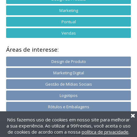
Marketing
Pontual
Vendas
Áreas de interesse:
Design de Produto
Marketing Digital
Gestão de Mídias Sociais
Logotipos
Rótulos e Embalagens
Nós fazemos uso de cookies em nosso site para melhorar
a sua experiência. Ao utilizar a 99Freelas, você aceita o uso
@2014-2026 99Freelas. Todos os direitos reservados.
de cookies de acordo com a nossa
política de privacidade
.
Termos de uso
|
Política de privacidade