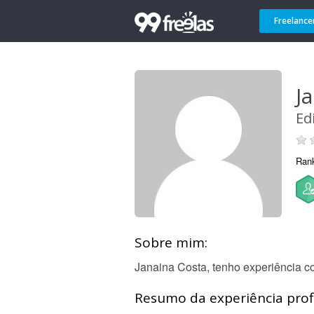
Freelance
J
Ed
Ran
Sobre mim:
Janaina Costa, tenho experiência co
Resumo da experiência profi