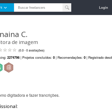
Login
rs
anaina C.
itora de imagem
(0.0 - 0 avaliações)
king:
2274796
| Projetos concluídos:
0
| Recomendações:
0
| Registrado des
mo digitadora e fazer trancrições.
ssional: