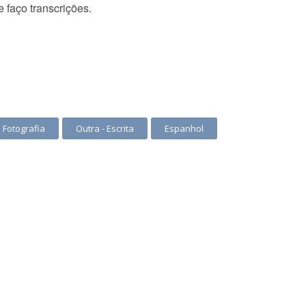
 faço transcrições.
Fotografia
Outra - Escrita
Espanhol