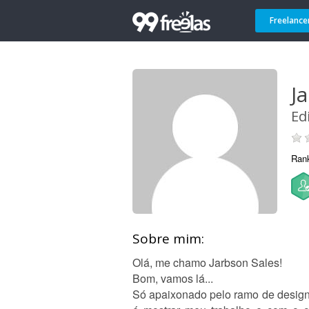
Freelance
J
Ed
Ran
Sobre mim:
Olá, me chamo Jarbson Sales!
Bom, vamos lá...
Só apaixonado pelo ramo de designer