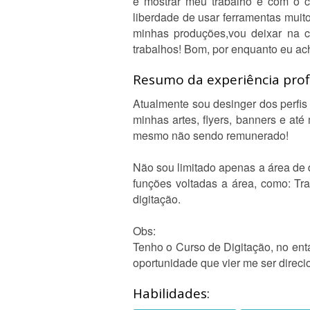
é mostrar meu trabalho e com o c
liberdade de usar ferramentas muito
minhas produções,vou deixar na c
trabalhos! Bom, por enquanto eu acho
Resumo da experiência profi
Atualmente sou desinger dos perfis
minhas artes, flyers, banners e at
mesmo não sendo remunerado!
Não sou limitado apenas a área de d
funções voltadas a área, como: Tra
digitação.
Obs:
Tenho o Curso de Digitação, no enta
oportunidade que vier me ser direci
Habilidades: