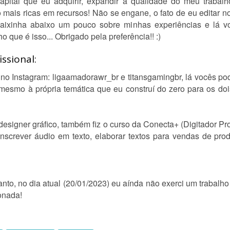
apital que eu adquirir, expandir a qualidade do meu trab
 mais ricas em recursos! Não se engane, o fato de eu editar n
aixinha abaixo um pouco sobre minhas experiências e lá v
 que é isso... Obrigado pela preferência!! :)
ssional:
 no Instagram: ligaamadorawr_br e titansgamingbr, lá vocês 
é mesmo à própria temática que eu construí do zero para os doi
esigner gráfico, também fiz o curso da Conecta+ (Digitador Pro
nscrever áudio em texto, elaborar textos para vendas de prod
nto, no dia atual (20/01/2023) eu aínda não exerci um trabalho
onada!