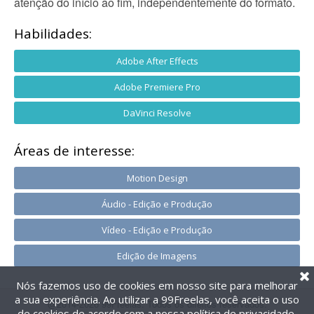
atenção do início ao fim, independentemente do formato.
Habilidades:
Adobe After Effects
Adobe Premiere Pro
DaVinci Resolve
Áreas de interesse:
Motion Design
Áudio - Edição e Produção
Vídeo - Edição e Produção
Edição de Imagens
Nós fazemos uso de cookies em nosso site para melhorar
a sua experiência. Ao utilizar a 99Freelas, você aceita o uso
@2014-2026 99Freelas. Todos os direitos reservados.
de cookies de acordo com a nossa
política de privacidade
.