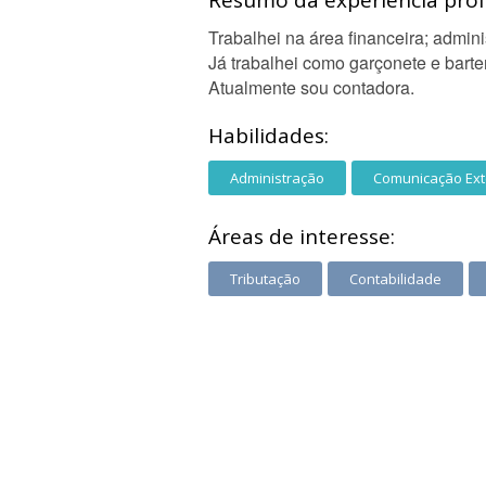
Resumo da experiência profi
Trabalhei na área financeira; adminis
Já trabalhei como garçonete e barte
Atualmente sou contadora.
Habilidades:
Administração
Comunicação Ex
Áreas de interesse:
Tributação
Contabilidade