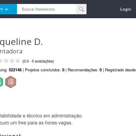
Login
rs
aqueline D.
ntadora
(0.0 - 0 avaliações)
king:
522146
| Projetos concluídos:
0
| Recomendações:
0
| Registrado desd
abilidade e técnico em administração.
ocuro um free para as horas vagas.