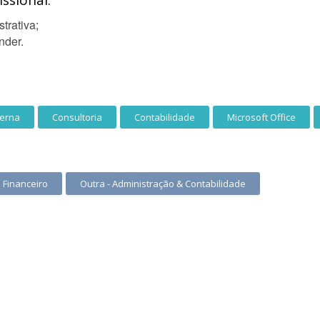
ssional:
trativa;
nder.
terna
Consultoria
Contabilidade
Microsoft Office
Financeiro
Outra - Administração & Contabilidade