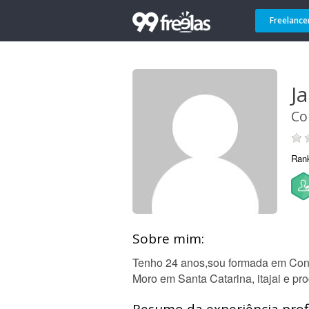
Freelance
J
Co
Ran
Sobre mim:
Tenho 24 anos,sou formada em Cont
Moro em Santa Catarina, itajai e pr