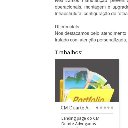
Realizamos manutenção preventiv
operacionais, montagem e upgrad
infraestrutura, configuração de rote
Diferenciais:
Nos destacamos pelo atendimento á
tratado com atenção personalizada,
Trabalhos:
CM Duarte Advogados Associados  Landing Page Resp
1
2
3
4
5
Landing page do CM
Duarte Advogados