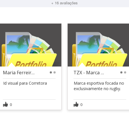
+ 16 avaliações
Maria Ferreira - Escritório imobiliário
TZX - Marca esportiva
1
2
1
2
Id visual para Corretora
Marca esportiva focada no
exclusivamente no rugby.
0
0