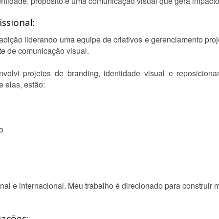
entidade, propósito e uma comunicação visual que gera impacto
ssional:
radição liderando uma equipe de criativos e gerenciamento pro
te de comunicação visual.
nvolvi projetos de branding, identidade visual e reposicio
 elas, estão:
o
l e internacional. Meu trabalho é direcionado para construir m
iações: