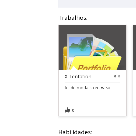
Trabalhos:
X Tentation
1
2
Id. de moda streetwear
0
Habilidades: