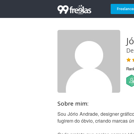
Freelance
J
De
Ran
Sobre mim:
Sou Jório Andrade, designer gráfi
fugirem do óbvio, criando marcas ún