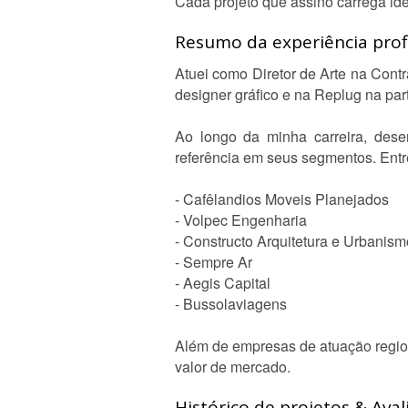
Cada projeto que assino carrega id
Resumo da experiência profi
Atuei como Diretor de Arte na Cont
designer gráfico e na Replug na par
Ao longo da minha carreira, dese
referência em seus segmentos. Entre
- Cafêlandios Moveis Planejados
- Volpec Engenharia
- Constructo Arquitetura e Urbanism
- Sempre Ar
- Aegis Capital
- Bussolaviagens
Além de empresas de atuação regiona
valor de mercado.
Histórico de projetos & Aval