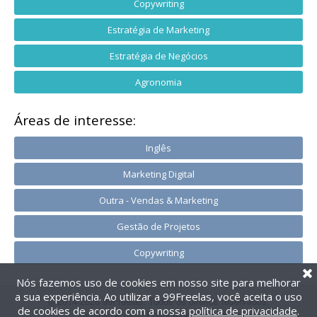
Copywriting
Estratégia de Marketing
Estratégia de Negócios
Agronomia
Áreas de interesse:
Inglês
Marketing Digital
Outra - Vendas & Marketing
Gestão de Projetos
Copywriting
Nós fazemos uso de cookies em nosso site para melhorar
a sua experiência. Ao utilizar a 99Freelas, você aceita o uso
@2014-2026 99Freelas. Todos os direitos reservados.
de cookies de acordo com a nossa
política de privacidade
.
Termos de uso
|
Política de privacidade