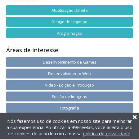
Atualização De Site
Design de Logotipo
Programação
Áreas de interesse:
Desenvolvimento de Games
Desenvolvimento Web
Vídeo - Edição e Produção
Edição de Imagens
Fotografia
Nós fazemos uso de cookies em nosso site para melhorar
a sua experiência. Ao utilizar a 99Freelas, você aceita o uso
@2014-2026 99Freelas. Todos os direitos reservados.
de cookies de acordo com a nossa
política de privacidade
.
Termos de uso
|
Política de privacidade