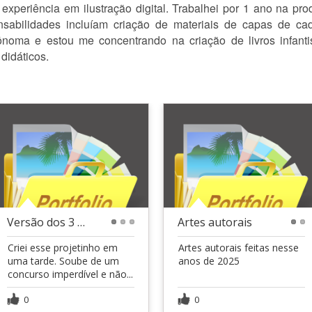
experiência em ilustração digital. Trabalhei por 1 ano na pro
nsabilidades incluíam criação de materiais de capas de cad
noma e estou me concentrando na criação de livros infantis,
didáticos.
Versão dos 3 porquinhos
Artes autorais
1
2
3
1
2
Criei esse projetinho em
Artes autorais feitas nesse
uma tarde. Soube de um
anos de 2025
concurso imperdível e não...
0
0