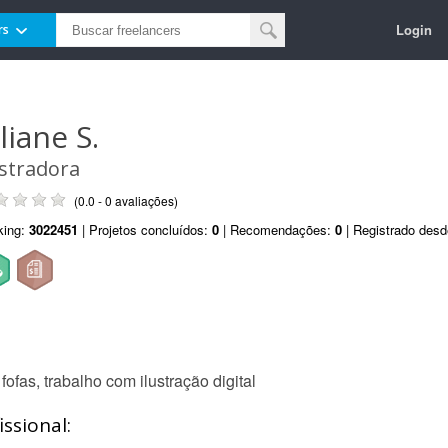
Login
rs
liane S.
ustradora
(0.0 - 0 avaliações)
king:
3022451
| Projetos concluídos:
0
| Recomendações:
0
| Registrado des
ofas, trabalho com ilustração digital
ssional: