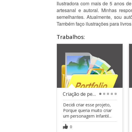
Ilustradora com mais de 5 anos de 
artesanal e autoral. Minhas respo
semelhantes. Atualmente, sou autô
Também faço ilustrações para livros 
Trabalhos:
Criação de personagem
1
2
3
4
5
Decidi criar esse projeto,
Porque queria muito criar
um personagem Infantil...
0