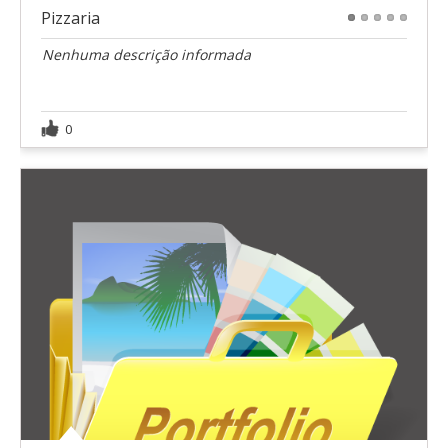
Pizzaria
1
2
3
4
5
Nenhuma descrição informada
0