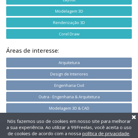
Modelagem 3D
Renderização 3D
Corel Draw
Áreas de interesse:
Arquitetura
Design de Interiores
Engenharia Civil
Outra - Engenharia & Arquitetura
Modelagem 3D & CAD
Nós fazemos uso de cookies em nosso site para melhorar
a sua experiência. Ao utilizar a 99Freelas, você aceita o uso
@2014-2026 99Freelas. Todos os direitos reservados.
de cookies de acordo com a nossa
política de privacidade
.
Termos de uso
|
Política de privacidade