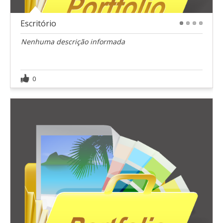
Escritório
1
2
3
4
Nenhuma descrição informada
0