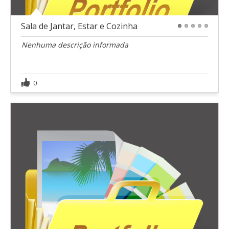
Sala de Jantar, Estar e Cozinha
1
2
3
4
5
Nenhuma descrição informada
0