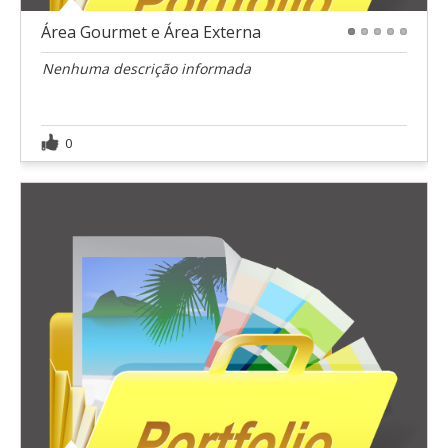
Área Gourmet e Área Externa
1
2
3
4
5
Nenhuma descrição informada
0