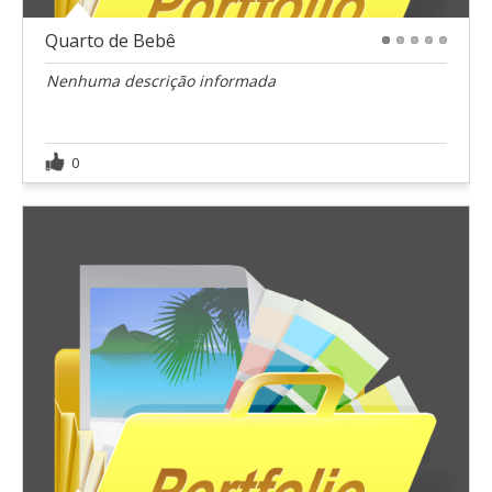
Quarto de Bebê
1
2
3
4
5
Nenhuma descrição informada
0