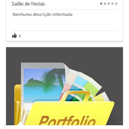
Salão de Festas
1
2
3
4
5
Nenhuma descrição informada
0