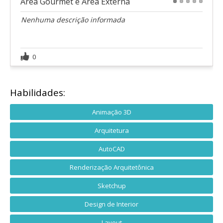
Área Gourmet e Área Externa
1
2
3
4
5
Nenhuma descrição informada
0
Habilidades:
Animação 3D
Arquitetura
AutoCAD
Renderização Arquitetônica
Sketchup
Design de Interior
Layout