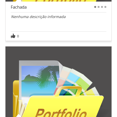
Fachada
1
2
3
4
Nenhuma descrição informada
0