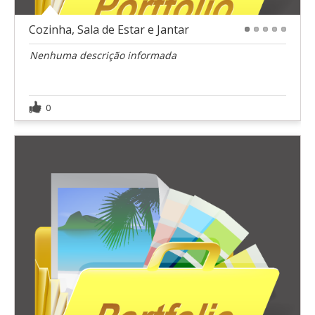
Cozinha, Sala de Estar e Jantar
1
2
3
4
5
Nenhuma descrição informada
0