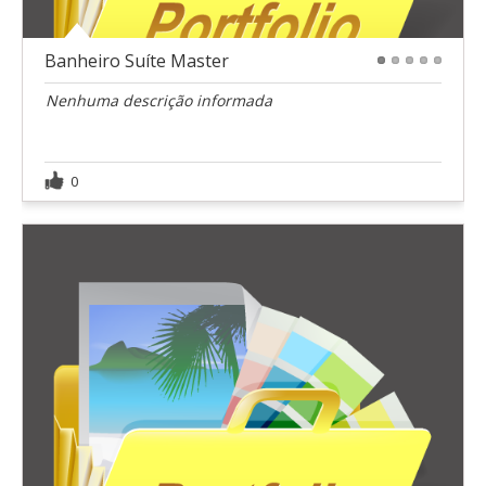
Banheiro Suíte Master
1
2
3
4
5
Nenhuma descrição informada
0