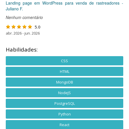
Landing page em WordPress para venda de rastreadores -
Juliano F.
Nenhum comentário
5.0
abr. 2026 - jun. 2026
Habilidades:
CSS
HTML
MongoDB
NodeJS
PostgreSQL
Python
React