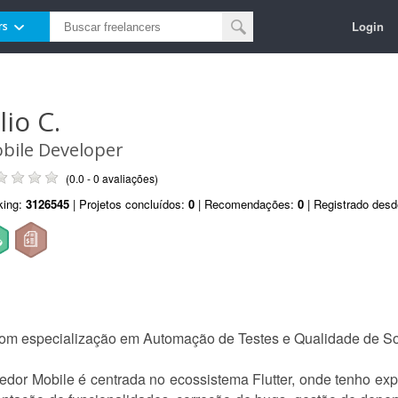
Login
rs
lio C.
bile Developer
(0.0 - 0 avaliações)
king:
3126545
| Projetos concluídos:
0
| Recomendações:
0
| Registrado des
com especialização em Automação de Testes e Qualidade de So
or Mobile é centrada no ecossistema Flutter, onde tenho expe