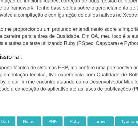
mentação de funcionalidades, correção de bugs, gestão de depe
e do framework. Tenho base sólida sobre o gerenciamento de t
nvolve a compilação e configuração de builds nativos no Xcode 
to me proporcionou um profundo entendimento sobre a importâ
ha carreira para a área de Qualidade. Em QA, meu foco é a au
ts e suítes de teste utilizando Ruby (RSpec, Capybara) e Pyth
ssional:
 suporte técnico de sistemas ERP, me confere uma perspectiva 
mplementação técnica, tive experiencia com Qualidade de Sof
, e por fim me encontro atuando como Desenvolvedor Mobile, 
sde a concepção do aplicativo até as fases de publicações (Pl
Dart
Flutter
PHP
Ruby
Laravel
Typescri