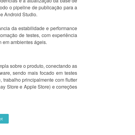
ndências e a atualização da base de
odo o pipeline de publicação para a
e Android Studio.
ncia da estabilidade e performance
tomação de testes, com experiência
on em ambientes ágeis.
ampla sobre o produto, conectando as
tware, sendo mais focado em testes
trabalho principalmente com flutter
ay Store e Apple Store) e correções
pt