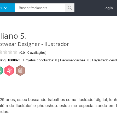
Login
rs
liano S.
otwear Designer - Ilustrador
(0.0 - 0 avaliações)
king:
1088873
| Projetos concluídos:
0
| Recomendações:
0
| Registrado des
9 anos, estou buscando trabalhos como ilustrador digital, t
além de ilustrator e photoshop. estou me especializando em 
ndas.