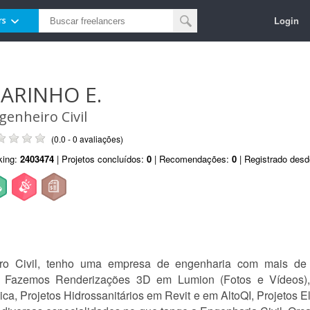
Login
rs
ARINHO E.
genheiro Civil
(0.0 - 0 avaliações)
king:
2403474
| Projetos concluídos:
0
| Recomendações:
0
| Registrado des
ro Civil, tenho uma empresa de engenharia com mais de
, Fazemos Renderizações 3D em Lumion (Fotos e Vídeos), 
ica, Projetos Hidrossanitários em Revit e em AltoQI, Projetos