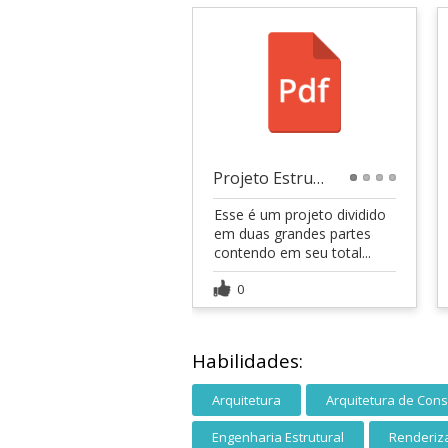
Projeto Estrutural
1
2
3
4
Esse é um projeto dividido
em duas grandes partes
contendo em seu total...
0
Habilidades:
Arquitetura
Arquitetura de Con
Engenharia Estrutural
Renderiz