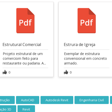
Estrutural Comercial
Estrura de Igreja
Projeto estrutural de um
Exemplar de estrutura
comerciom feito para
convensional em concreto
restaurante ou padaria. A...
armado.
0
0
strução
AutoCAD
Autodesk Revit
Engenharia Civil
ação 3D
Revit