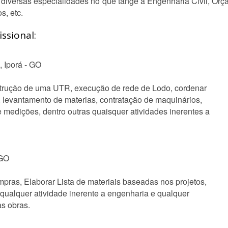
diversas especialidades no que tange a Engenharia Civil, Or
, etc.
ssional:
, Iporá - GO
trução de uma UTR, execução de rede de Lodo, cordenar
, levantamento de materias, contratação de maquinários,
 medições, dentro outras quaisquer atividades inerentes a
 GO
pras, Elaborar Lista de materiais baseadas nos projetos,
e qualquer atividade inerente a engenharia e qualquer
as obras.