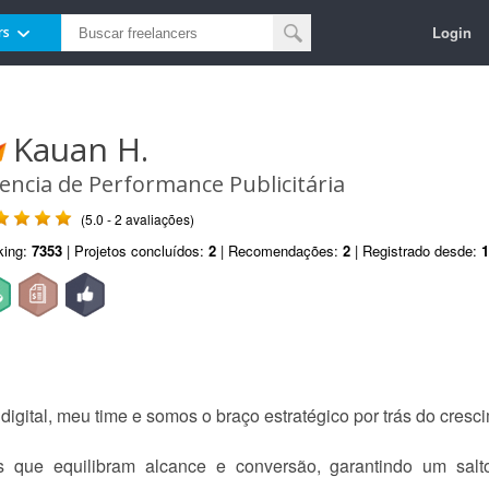
Login
rs
Kauan H.
encia de Performance Publicitária
(5.0 - 2 avaliações)
king:
7353
| Projetos concluídos:
2
| Recomendações:
2
| Registrado desde:
1
igital, meu time e somos o braço estratégico por trás do cresc
as que equilibram alcance e conversão, garantindo um sal