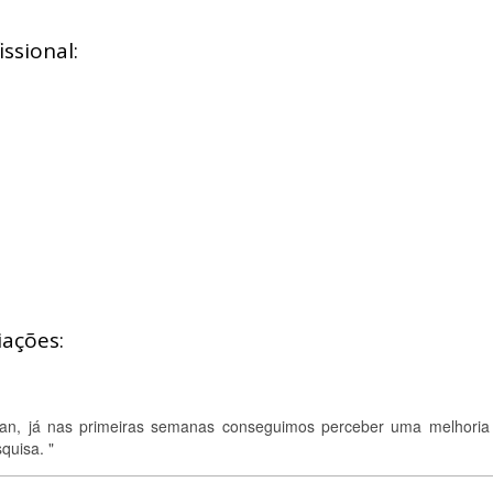
ssional:
iações:
)
uan, já nas primeiras semanas conseguimos perceber uma melhoria
quisa. "