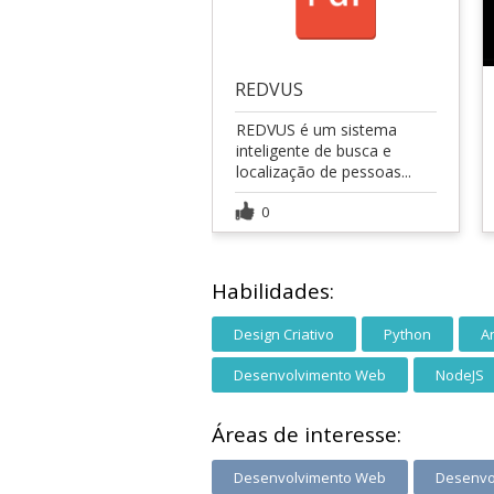
REDVUS
REDVUS é um sistema
inteligente de busca e
localização de pessoas...
0
Habilidades:
Design Criativo
Python
A
Desenvolvimento Web
NodeJS
Áreas de interesse:
Desenvolvimento Web
Desenvo