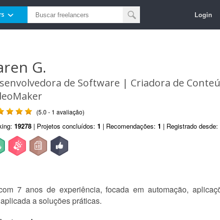
Login
rs
aren G.
senvolvedora de Software | Criadora de Conte
deoMaker
(5.0 - 1 avaliação)
king:
19278
| Projetos concluídos:
1
| Recomendações:
1
| Registrado desde:
com 7 anos de experiência, focada em automação, aplicaçõ
l aplicada a soluções práticas.