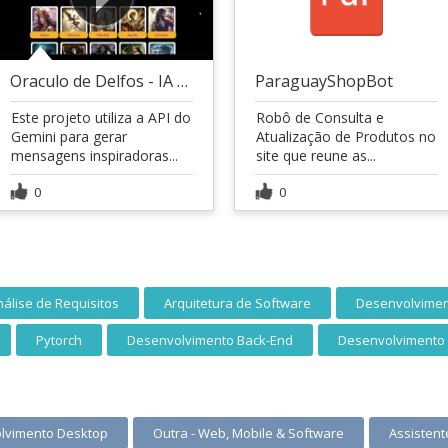
Oraculo de Delfos - IA GEMINI
ParaguayShopBot
Este projeto utiliza a API do
Robô de Consulta e
Gemini para gerar
Atualização de Produtos no
mensagens inspiradoras...
site que reune as...
0
0
nálise de Requisitos
Arquitetura de Software
Desenvolvimen
Pytorch
Desenvolvimento Back-End
Desenvolvimento 
lvimento Desktop
Outra - Web, Mobile & Software
Assistente