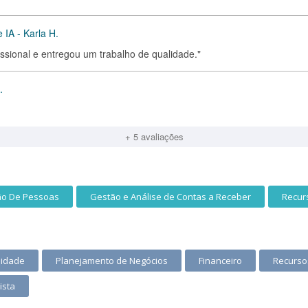
 IA - Karla H.
issional e entregou um trabalho de qualidade."
.
+ 5 avaliações
ão De Pessoas
Gestão e Análise de Contas a Receber
Recur
lidade
Planejamento de Negócios
Financeiro
Recurs
ista