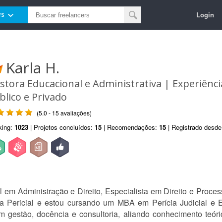
Login
rs
Karla H.
stora Educacional e Administrativa | Experiênc
blico e Privado
(5.0 - 15 avaliações)
king:
1023
| Projetos concluídos:
15
| Recomendações:
15
| Registrado desd
 em Administração e Direito, Especialista em Direito e Proces
ca Pericial e estou cursando um MBA em Perícia Judicial e Ex
m gestão, docência e consultoria, aliando conhecimento teóri