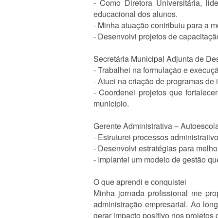
- Como Diretora Universitária, li
educacional dos alunos.
- Minha atuação contribuiu para a 
- Desenvolvi projetos de capacitaç
Secretária Municipal Adjunta de D
- Trabalhei na formulação e execuç
- Atuei na criação de programas de
- Coordenei projetos que fortalece
município.
Gerente Administrativa – Autoescol
- Estruturei processos administrati
- Desenvolvi estratégias para melho
- Implantei um modelo de gestão que
O que aprendi e conquistei
Minha jornada profissional me pro
administração empresarial. Ao long
gerar impacto positivo nos projetos 