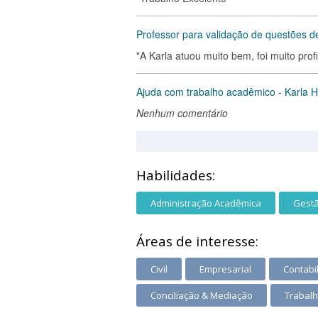
Professor para validação de questões de
"A Karla atuou muito bem, foi muito prof
Ajuda com trabalho acadêmico - Karla H
Nenhum comentário
Habilidades:
Administração Acadêmica
Gest
Áreas de interesse:
Civil
Empresarial
Contabi
Conciliação & Mediação
Trabalh