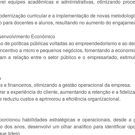
derei equipes acadêmicas e administrativas, otimizando pro
modernização curricular e a implementação de novas metodologi
ão para docentes e alunos, resultando no aumento do engajame
esenvolvimento Econômico
ão de políticas públicas voltadas ao empreendedorismo e ao d
 incentivo a micro e pequenos negócios, fomentando a economia
ram a relação entre o setor público e o empresariado, estim
a
vos e financeiros, otimizando a gestão operacional da empresa.
rar a experiência do cliente, aumentando a retenção e a fideliz
 reduziu custos e aprimorou a eficiência organizacional.
porcionou habilidades estratégicas e operacionais, desde a 
o dos anos, desenvolvi um olhar analítico para identificar op
que lidero.