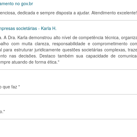
ramento no gov.br
tenciosa, dedicada e sempre disposta a ajudar. Atendimento excelente!
presas societárias - Karla H.
a. A Dra. Karla demonstrou alto nível de competência técnica, organiz
abalho com muita clareza, responsabilidade e comprometimento co
l para estruturar juridicamente questões societárias complexas, traz
mento nas decisões. Destaco também sua capacidade de comunica
sempre atuando de forma ética."
o que faz "
o."