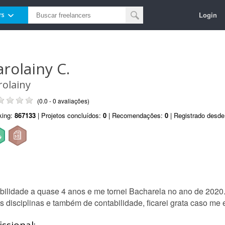
Login
rs
arolainy C.
rolainy
(0.0 - 0 avaliações)
king:
867133
| Projetos concluídos:
0
| Recomendações:
0
| Registrado desd
abilidade a quase 4 anos e me tornei Bacharela no ano de 2020
 disciplinas e também de contabilidade, ficarei grata caso me 