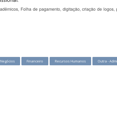
ssional:
dêmicos, Folha de pagamento, digitação, criação de logos, p
 Negócios
Financeiro
Recursos Humanos
Outra - Adm