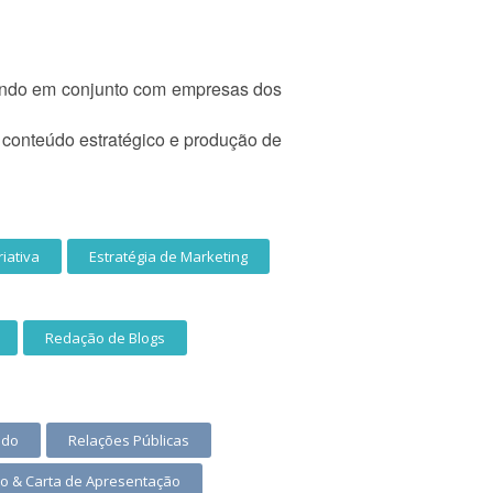
lhando em conjunto com empresas dos
 conteúdo estratégico e produção de
riativa
Estratégia de Marketing
Redação de Blogs
ado
Relações Públicas
lo & Carta de Apresentação