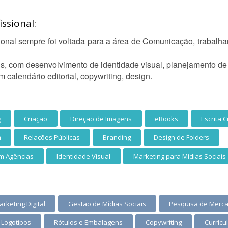
ssional:
sional sempre foi voltada para a área de Comunicação, traba
ais, com desenvolvimento de identidade visual, planejamento de
 calendário editorial, copywriting, design.
g
Criação
Direção de Imagens
eBooks
Escrita C
m
Relações Públicas
Branding
Design de Folders
m Agências
Identidade Visual
Marketing para Mídias Sociais
rketing Digital
Gestão de Mídias Sociais
Pesquisa de Merc
Logotipos
Rótulos e Embalagens
Copywriting
Currícu