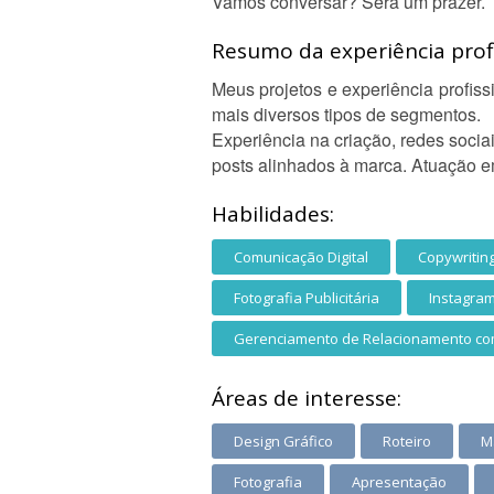
Vamos conversar? Será um prazer.
Resumo da experiência profi
Meus projetos e experiência profis
mais diversos tipos de segmentos.
Experiência na criação, redes soci
posts alinhados à marca. Atuação em
Habilidades:
Comunicação Digital
Copywritin
Fotografia Publicitária
Instagra
Gerenciamento de Relacionamento co
Áreas de interesse:
Design Gráfico
Roteiro
Ma
Fotografia
Apresentação