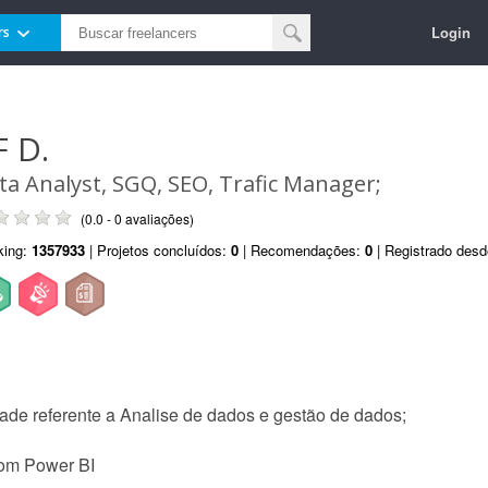
Login
rs
F D.
ta Analyst, SGQ, SEO, Trafic Manager;
(0.0 - 0 avaliações)
king:
1357933
| Projetos concluídos:
0
| Recomendações:
0
| Registrado des
dade referente a Analise de dados e gestão de dados;
com Power BI