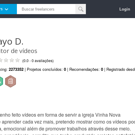
Login
rs
ayo D.
itor de vídeos
(0.0 - 0 avaliações)
king:
2273352
| Projetos concluídos:
0
| Recomendações:
0
| Registrado des
nho feito vídeos em forma de servir a igreja Vinha Nova
 aprender cada vez mais, pretendo mostrar como os vídeos po
a, emocional além de promover trabalhos através desse meio.