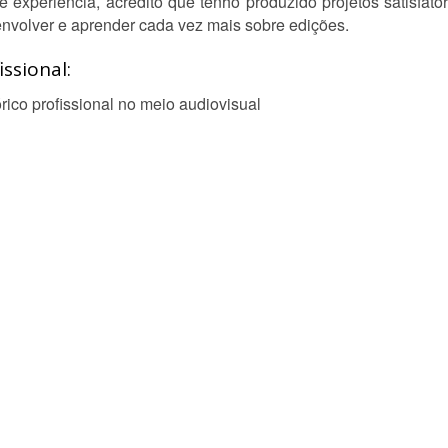
experiência, acredito que tenho produzido projetos satisfató
nvolver e aprender cada vez mais sobre edições.
ssional:
ico profissional no meio audiovisual