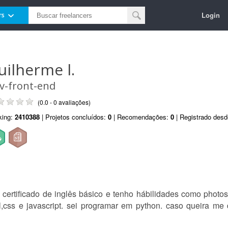
Login
rs
uilherme l.
v-front-end
(0.0 - 0 avaliações)
king:
2410388
| Projetos concluídos:
0
| Recomendações:
0
| Registrado des
 certificado de inglês básico e tenho hábilidades como photo
css e javascript. sei programar em python. caso queira me