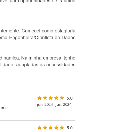
nível para oportunidades de trabalho
ntemente. Comecei como estagiária
omo Engenheira/Cientista de Dados
e dinâmica. Na minha empresa, tenho
ualidade, adaptadas às necessidades
5.0
jun. 2024 - jun. 2024
eriu
5.0