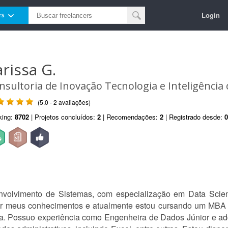
Login
rs
arissa G.
nsultoria de Inovação Tecnologia e Inteligência
(5.0 - 2 avaliações)
king:
8702
| Projetos concluídos:
2
| Recomendações:
2
| Registrado desde:
0
volvimento de Sistemas, com especialização em Data Scie
r meus conhecimentos e atualmente estou cursando um MBA 
ta. Possuo experiência como Engenheira de Dados Júnior e adq