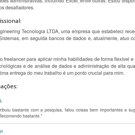
des administrativas, incluindo Excel, entre outras. Estou dispo
tos desafiadores.
ssional:
gineering Tecnologia LTDA, uma empresa que estabeleci rece
Sistemas, em seguida bancos de dados e, atualmente, atuo c
freelancer para aplicar minha habilidades de forma flexível 
cnológicas e de análise de dados e adiministração de alta q
tima entrega do meu trabalho é um ponto crucial para mim.
iações:
G.
ontribuiu bastante com a pesquisa, falou coisas bem importantes e sug
 Recomendo bastante."
el