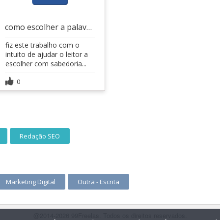
como escolher a palavra-chave para o seu blog
fiz este trabalho com o
intuito de ajudar o leitor a
escolher com sabedoria...
0
Redação SEO
Marketing Digital
Outra - Escrita
@2014-2026 99Freelas. Todos os direitos reservados.