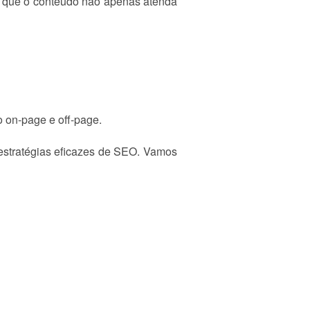
o que o conteúdo não apenas atenda
o on-page e off-page.
estratégias eficazes de SEO. Vamos