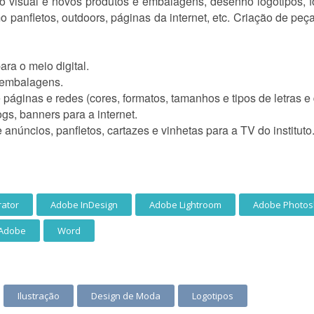
 visual e novos produtos e embalagens, desenho logotipos, f
mo panfletos, outdoors, páginas da internet, etc. Criação de peça
ra o meio digital.
e embalagens.
 páginas e redes (cores, formatos, tamanhos e tipos de letras e
gs, banners para a internet.
núncios, panfletos, cartazes e vinhetas para a TV do instituto
rator
Adobe InDesign
Adobe Lightroom
Adobe Photo
 Adobe
Word
Ilustração
Design de Moda
Logotipos