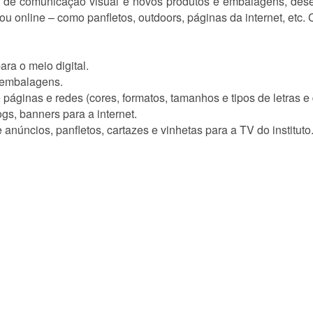
os de comunicação visual e novos produtos e embalagens, dese
e ou online – como panfletos, outdoors, páginas da internet, etc
ra o meio digital.
e embalagens.
 páginas e redes (cores, formatos, tamanhos e tipos de letras e
gs, banners para a internet.
núncios, panfletos, cartazes e vinhetas para a TV do instituto