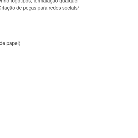
nho logotipos, formatação qualquer
. Criação de peças para redes sociais/
 de papel)
.