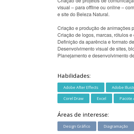
Criação de projetos de comunicação
visual – para offline ou online – co
e site do Beleza Natural.
Criação e produção de animações pa
Criação de logos, marcas, rótulos 
Definição da aparência e formato de
Desenvolvimento visual de sites, blo
Planejamento e desenvolvimento de a
Habilidades:
Adobe After Effects
Adobe Illust
Corel Draw
Excel
Pacote
Áreas de interesse:
Design Gráfico
Diagramação