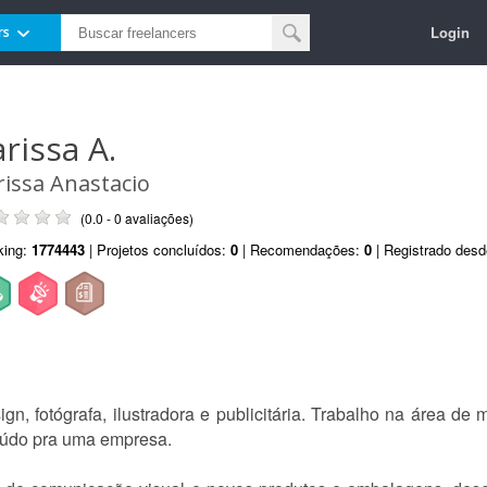
Login
rs
arissa A.
rissa Anastacio
(0.0 - 0 avaliações)
king:
1774443
| Projetos concluídos:
0
| Recomendações:
0
| Registrado des
n, fotógrafa, ilustradora e publicitária. Trabalho na área de m
eúdo pra uma empresa.