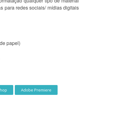
ormatação qualquer tipo de material
s para redes sociais/ mídias digitais
 de papel)
.
shop
Adobe Premiere