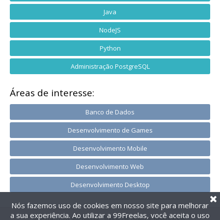
Java
NodeJS
Python
Administração PostgreSQL
Áreas de interesse:
Banco de Dados
Desenvolvimento de Games
Desenvolvimento Mobile
Desenvolvimento Web
Desenvolvimento Desktop
Nós fazemos uso de cookies em nosso site para melhorar
a sua experiência. Ao utilizar a 99Freelas, você aceita o uso
@2014-2026 99Freelas. Todos os direitos reservados.